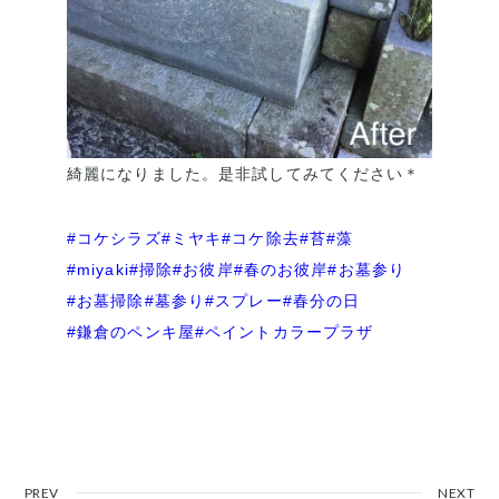
綺麗になりました。是非試してみてください＊
#コケシラズ
#ミヤキ
#コケ除去
#苔
#藻
#miyaki
#掃除
#お彼岸
#春のお彼岸
#お墓参り
#お墓掃除
#墓参り
#スプレー
#春分の日
#鎌倉のペンキ屋
#ペイントカラープラザ
PREV
NEXT