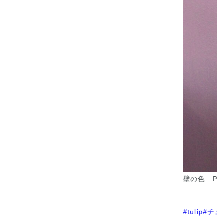
壁の色 PPG
#tulip
#チ