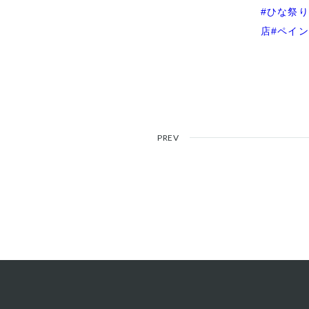
#ひな祭
店
#ペイ
PREV