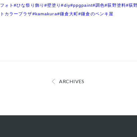
りフォト
#ひな祭り飾り
#壁塗り
#diy
#ppgpaint
#調色
#荻野塗料
#荻
ントカラープラザ
#kamakura
#鎌倉大町
#鎌倉のペンキ屋
ARCHIVES