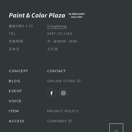
Googlemap
鎌倉大町1-1-15
TEL
0467-22-1456
営業時間
月 - 金/09:00 - 18:00
定休日
土日祝
CONCEPT
CONTACT
BLOG
ONLINE STORE
EVENT
VOICE
ITEM
PRIVACY POLICY
ACCESS
COMPANY