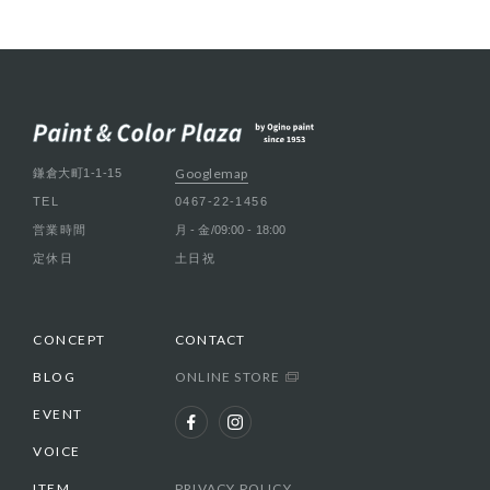
Googlemap
鎌倉大町1-1-15
TEL
0467-22-1456
営業時間
月 - 金/09:00 - 18:00
定休日
土日祝
CONCEPT
CONTACT
BLOG
ONLINE STORE
EVENT
VOICE
ITEM
PRIVACY POLICY