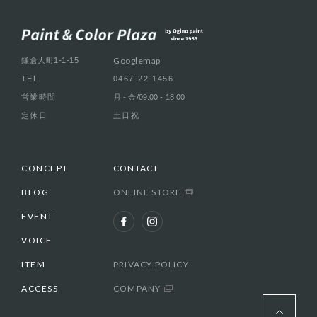
Googlemap
鎌倉大町1-1-15
TEL
0467-22-1456
営業時間
月 - 金/09:00 - 18:00
定休日
土日祝
CONCEPT
CONTACT
BLOG
ONLINE STORE
EVENT
VOICE
ITEM
PRIVACY POLICY
ACCESS
COMPANY