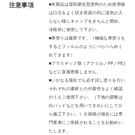
注意事項
■本製品は湿気硬化型塗料のため使用後
は口元をよく拭き容器の内に湿気が入
らない様にキャップをきちんと閉め、
冷暗所に保管して下さい。
■厚塗りは厳禁です。（極端な厚塗りを
するとフィルムのようにぺらぺらめく
れてきます）
■プラスチック類（アクリル／PP／PE)
などに直接密着しません。
■いかなる場合でも必ず試し塗りを行い
それぞれの素材との付着性をよく確認
のうえご使用下さい。（下地の調整は
白パッドなどを用いてきれいにしてか
ら施工下さい。）大面積の場合には専
門業者にご依頼されることをお勧めい
たします。